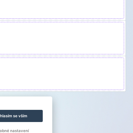
hlasím se vším
obné nastavení