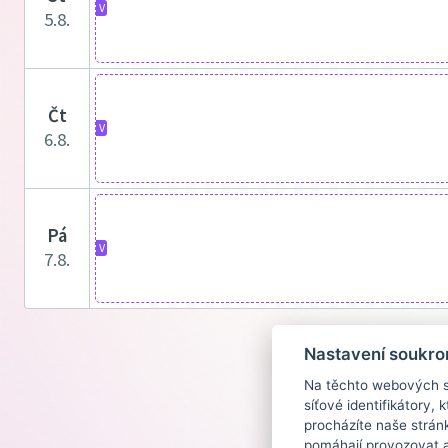
V
5.8.
čt
V
6.8.
pá
V
7.8.
Nastavení soukro
Na těchto webových st
síťové identifikátory,
procházíte naše strán
pomáhají provozovat a 