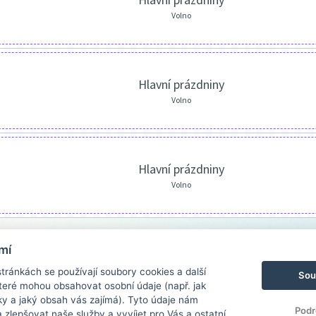
Volno
Hlavní prázdniny
Volno
Hlavní prázdniny
Volno
mí
ránkách se používají soubory cookies a další
Sou
 které mohou obsahovat osobní údaje (např. jak
ky a jaký obsah vás zajímá). Tyto údaje nám
Podr
zlepšovat naše služby a vyvíjet pro Vás a ostatní