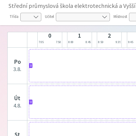
Střední průmyslová škola elektrotechnická a Vyšš
Třída
Učitel
Místnost
0
1
2
7:05
7:50
8:00
8:45
8:50
9:35
9:45
po
V
3.8.
út
V
4.8.
st