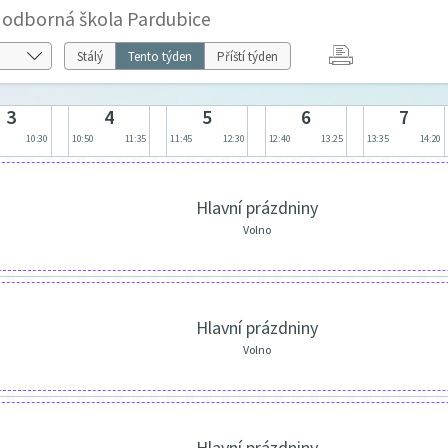
í odborná škola Pardubice
Stálý
Tento týden
Příští týden
3
4
5
6
7
10:30
10:50
11:35
11:45
12:30
12:40
13:25
13:35
14:20
Hlavní prázdniny
Volno
Hlavní prázdniny
Volno
Hlavní prázdniny