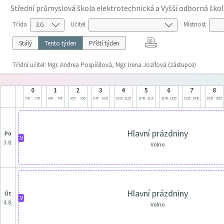
Střední průmyslová škola elektrotechnická a Vyšší odborná škol
Třída
Učitel
Místnost
Stálý
Tento týden
Příští týden
Třídní učitel: Mgr. Andrea Pospíšilová, Mgr. Irena Jozífová (zástupce)
0
1
2
3
4
5
6
7
8
7:05
7:50
8:00
8:45
8:50
9:35
9:45
10:30
10:50
11:35
11:45
12:30
12:40
13:25
13:35
14:20
14:25
15:10
Hlavní prázdniny
po
V
3.8.
Volno
Hlavní prázdniny
út
V
4.8.
Volno