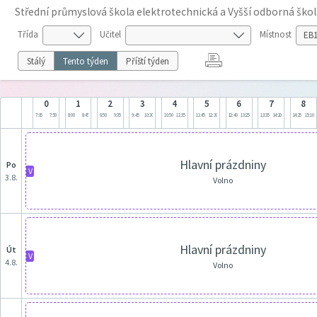
Střední průmyslová škola elektrotechnická a Vyšší odborná škol
Třída
Učitel
Místnost
Stálý
Tento týden
Příští týden
0
1
2
3
4
5
6
7
8
7:05
7:50
8:00
8:45
8:50
9:35
9:45
10:30
10:50
11:35
11:45
12:30
12:40
13:25
13:35
14:20
14:25
15:10
Hlavní prázdniny
po
V
3.8.
Volno
Hlavní prázdniny
út
V
4.8.
Volno