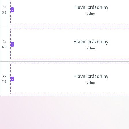
Hlavní prázdniny
st
V
5.8.
Volno
Hlavní prázdniny
čt
V
6.8.
Volno
Hlavní prázdniny
pá
V
7.8.
Volno