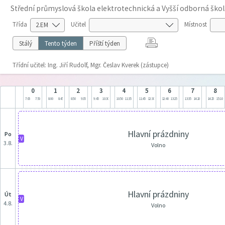
Střední průmyslová škola elektrotechnická a Vyšší odborná škol
Třída
Učitel
Místnost
Stálý
Tento týden
Příští týden
Třídní učitel: Ing. Jiří Rudolf, Mgr. Česlav Kverek (zástupce)
0
1
2
3
4
5
6
7
8
7:05
7:50
8:00
8:45
8:50
9:35
9:45
10:30
10:50
11:35
11:45
12:30
12:40
13:25
13:35
14:20
14:25
15:10
Hlavní prázdniny
po
V
3.8.
Volno
Hlavní prázdniny
út
V
4.8.
Volno