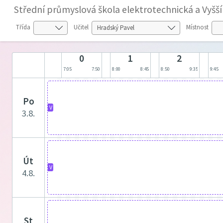
Střední průmyslová škola elektrotechnická a Vyšš
Třída
Učitel
Místnost
0
1
2
7:05
7:50
8:00
8:45
8:50
9:35
9:45
po
V
3.8.
út
V
4.8.
st