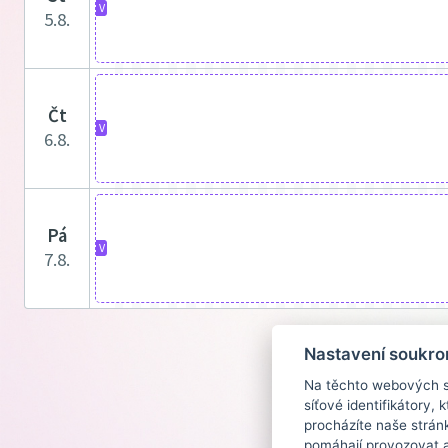
V
5.8.
čt
V
6.8.
pá
V
7.8.
Nastavení soukro
Na těchto webových st
síťové identifikátory,
procházíte naše strán
pomáhají provozovat a 