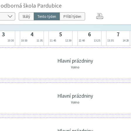
í odborná škola Pardubice
Stálý
Tento týden
Příští týden
3
4
5
6
7
10:30
10:50
11:35
11:45
12:30
12:40
13:25
13:35
14:20
Hlavní prázdniny
Volno
Hlavní prázdniny
Volno
Hlavní prázdniny