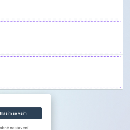
hlasím se vším
obné nastavení