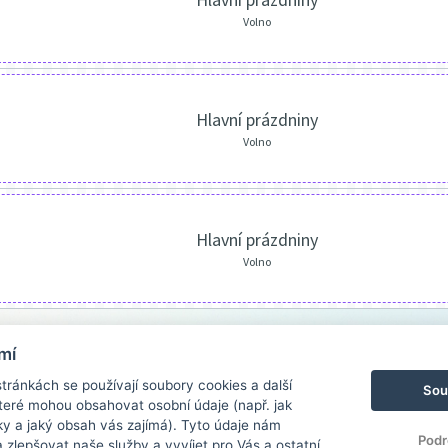
Volno
Hlavní prázdniny
Volno
Hlavní prázdniny
Volno
mí
ránkách se používají soubory cookies a další
Sou
 které mohou obsahovat osobní údaje (např. jak
ky a jaký obsah vás zajímá). Tyto údaje nám
Podr
zlepšovat naše služby a vyvíjet pro Vás a ostatní