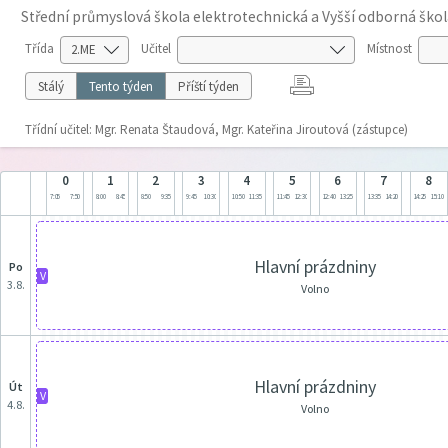
Střední průmyslová škola elektrotechnická a Vyšší odborná škol
Třída
Učitel
Místnost
Stálý
Tento týden
Příští týden
Třídní učitel: Mgr. Renata Štaudová, Mgr. Kateřina Jiroutová (zástupce)
0
1
2
3
4
5
6
7
8
7:05
7:50
8:00
8:45
8:50
9:35
9:45
10:30
10:50
11:35
11:45
12:30
12:40
13:25
13:35
14:20
14:25
15:10
Hlavní prázdniny
po
V
3.8.
Volno
Hlavní prázdniny
út
V
4.8.
Volno