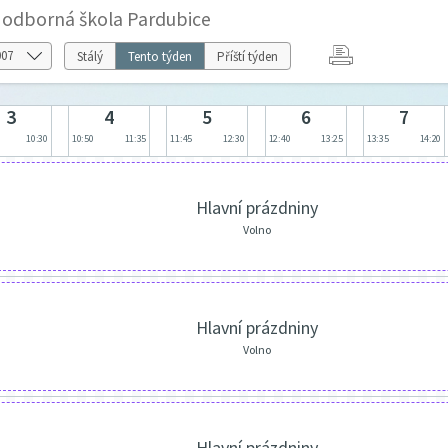
í odborná škola Pardubice
Stálý
Tento týden
Příští týden
3
4
5
6
7
10:30
10:50
11:35
11:45
12:30
12:40
13:25
13:35
14:20
Hlavní prázdniny
Volno
Hlavní prázdniny
Volno
Hlavní prázdniny