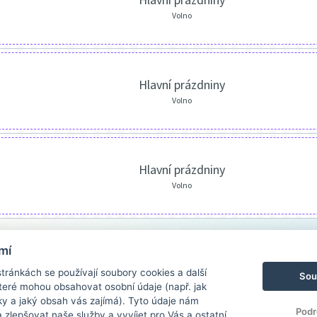
Volno
Hlavní prázdniny
Volno
Hlavní prázdniny
Volno
mí
ránkách se používají soubory cookies a další
Sou
 které mohou obsahovat osobní údaje (např. jak
ky a jaký obsah vás zajímá). Tyto údaje nám
Podr
zlepšovat naše služby a vyvíjet pro Vás a ostatní