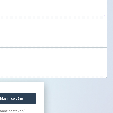
hlasím se vším
obné nastavení