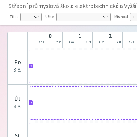
Střední průmyslová škola elektrotechnická a Vyšš
Třída
Učitel
Místnost
0
1
2
7:05
7:50
8:00
8:45
8:50
9:35
9:45
po
V
3.8.
út
V
4.8.
st