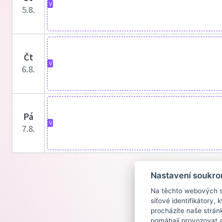
V
5.8.
čt
V
6.8.
pá
V
7.8.
Nastavení soukro
Na těchto webových st
síťové identifikátory,
procházíte naše strán
pomáhají provozovat a 