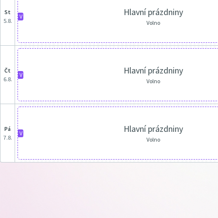
Hlavní prázdniny
st
V
5.8.
Volno
Hlavní prázdniny
čt
V
6.8.
Volno
Hlavní prázdniny
pá
V
7.8.
Volno