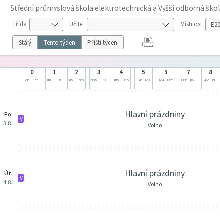
Střední průmyslová škola elektrotechnická a Vyšší odborná škol
Třída
Učitel
Místnost
Stálý
Tento týden
Příští týden
0
1
2
3
4
5
6
7
8
7:05
7:50
8:00
8:45
8:50
9:35
9:45
10:30
10:50
11:35
11:45
12:30
12:40
13:25
13:35
14:20
14:25
15:10
Hlavní prázdniny
po
V
3.8.
Volno
Hlavní prázdniny
út
V
4.8.
Volno