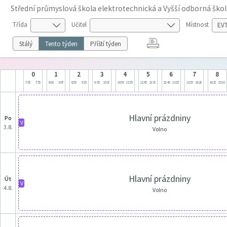
Střední průmyslová škola elektrotechnická a Vyšší odborná škol
Třída
Učitel
Místnost
Stálý
Tento týden
Příští týden
0
1
2
3
4
5
6
7
8
7:05
7:50
8:00
8:45
8:50
9:35
9:45
10:30
10:50
11:35
11:45
12:30
12:40
13:25
13:35
14:20
14:25
15:10
Hlavní prázdniny
po
V
3.8.
Volno
Hlavní prázdniny
út
V
4.8.
Volno