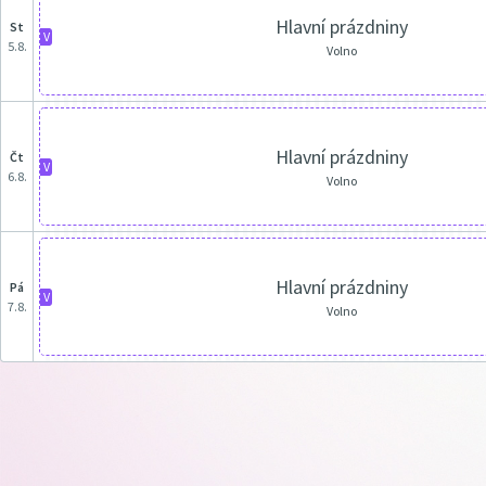
Hlavní prázdniny
st
V
5.8.
Volno
Hlavní prázdniny
čt
V
6.8.
Volno
Hlavní prázdniny
pá
V
7.8.
Volno