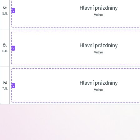
Hlavní prázdniny
st
V
5.8.
Volno
Hlavní prázdniny
čt
V
6.8.
Volno
Hlavní prázdniny
pá
V
7.8.
Volno