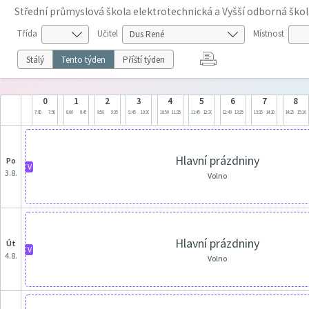
Střední průmyslová škola elektrotechnická a Vyšší odborná škol
Třída
Učitel
Místnost
Stálý
Tento týden
Příští týden
0
1
2
3
4
5
6
7
8
7:05
7:50
8:00
8:45
8:50
9:35
9:45
10:30
10:50
11:35
11:45
12:30
12:40
13:25
13:35
14:20
14:25
15:10
Hlavní prázdniny
po
V
3.8.
Volno
Hlavní prázdniny
út
V
4.8.
Volno