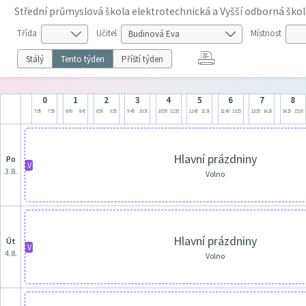
Střední průmyslová škola elektrotechnická a Vyšší odborná škol
Třída
Učitel
Místnost
Stálý
Tento týden
Příští týden
0
1
2
3
4
5
6
7
8
7:05
7:50
8:00
8:45
8:50
9:35
9:45
10:30
10:50
11:35
11:45
12:30
12:40
13:25
13:35
14:20
14:25
15:10
Hlavní prázdniny
po
V
3.8.
Volno
Hlavní prázdniny
út
V
4.8.
Volno