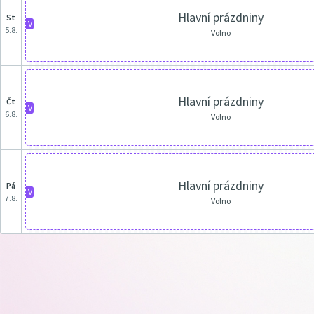
Hlavní prázdniny
st
V
5.8.
Volno
Hlavní prázdniny
čt
V
6.8.
Volno
Hlavní prázdniny
pá
V
7.8.
Volno