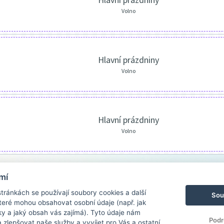
Volno
Hlavní prázdniny
Volno
Hlavní prázdniny
Volno
mí
ránkách se používají soubory cookies a další
Sou
 které mohou obsahovat osobní údaje (např. jak
ky a jaký obsah vás zajímá). Tyto údaje nám
Podr
zlepšovat naše služby a vyvíjet pro Vás a ostatní