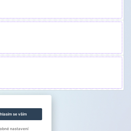
hlasím se vším
obné nastavení