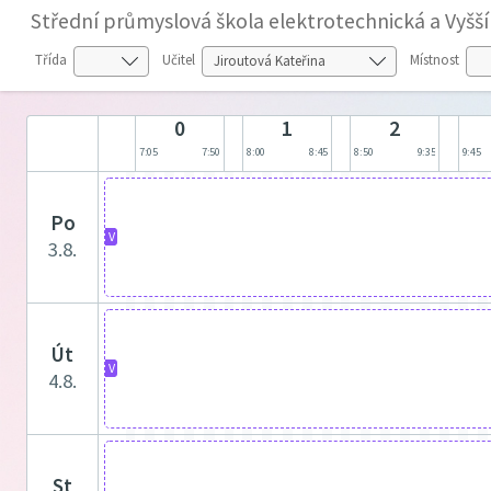
Střední průmyslová škola elektrotechnická a Vyšš
Třída
Učitel
Místnost
0
1
2
7:05
7:50
8:00
8:45
8:50
9:35
9:45
po
V
3.8.
út
V
4.8.
st