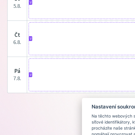
V
5.8.
čt
V
6.8.
pá
V
7.8.
Nastavení soukro
Na těchto webových st
síťové identifikátory,
procházíte naše strán
pomáhají provozovat a 