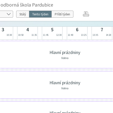
í odborná škola Pardubice
Stálý
Tento týden
Příští týden
3
4
5
6
7
10:30
10:50
11:35
11:45
12:30
12:40
13:25
13:35
14:20
Hlavní prázdniny
Volno
Hlavní prázdniny
Volno
Hlavní prázdniny