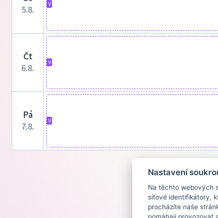
V
5.8.
čt
V
6.8.
pá
V
7.8.
Nastavení soukro
Na těchto webových st
síťové identifikátory,
procházíte naše strán
pomáhají provozovat a 