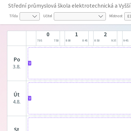
Střední průmyslová škola elektrotechnická a Vyšš
Třída
Učitel
Místnost
0
1
2
7:05
7:50
8:00
8:45
8:50
9:35
9:45
po
V
3.8.
út
V
4.8.
st