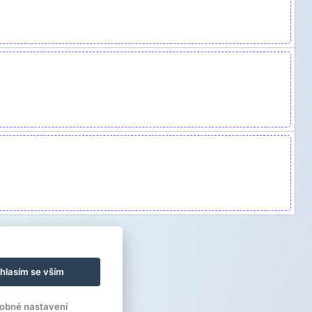
hlasím se vším
obné nastavení