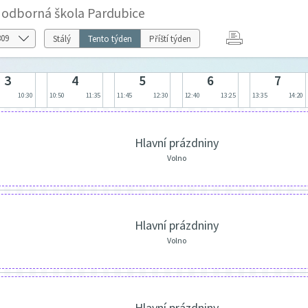
í odborná škola Pardubice
Stálý
Tento týden
Příští týden
3
4
5
6
7
10:30
10:50
11:35
11:45
12:30
12:40
13:25
13:35
14:20
Hlavní prázdniny
Volno
Hlavní prázdniny
Volno
Hlavní prázdniny