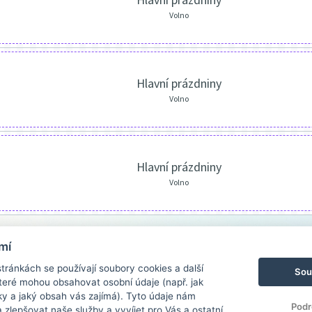
Volno
Hlavní prázdniny
Volno
Hlavní prázdniny
Volno
mí
ránkách se používají soubory cookies a další
Sou
 které mohou obsahovat osobní údaje (např. jak
ky a jaký obsah vás zajímá). Tyto údaje nám
Podr
zlepšovat naše služby a vyvíjet pro Vás a ostatní