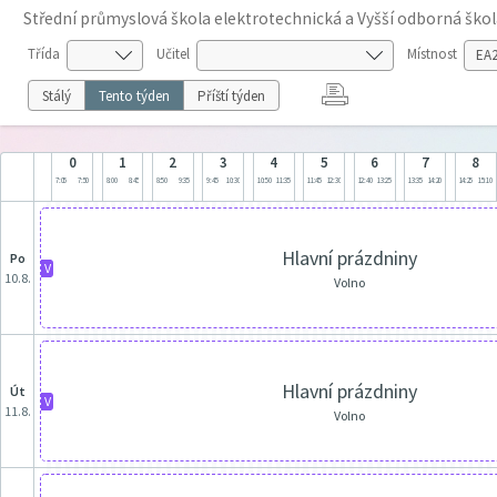
Střední průmyslová škola elektrotechnická a Vyšší odborná škol
Třída
Učitel
Místnost
Stálý
Tento týden
Příští týden
0
1
2
3
4
5
6
7
8
7:05
7:50
8:00
8:45
8:50
9:35
9:45
10:30
10:50
11:35
11:45
12:30
12:40
13:25
13:35
14:20
14:25
15:10
Hlavní prázdniny
po
V
10.8.
Volno
Hlavní prázdniny
út
V
11.8.
Volno