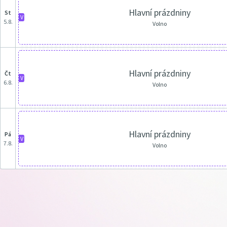
Hlavní prázdniny
st
V
5.8.
Volno
Hlavní prázdniny
čt
V
6.8.
Volno
Hlavní prázdniny
pá
V
7.8.
Volno