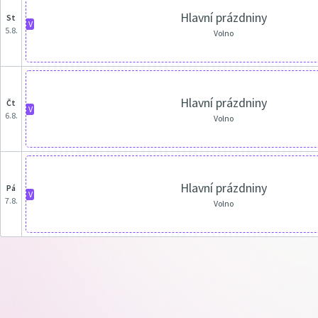
Hlavní prázdniny
st
V
5.8.
Volno
Hlavní prázdniny
čt
V
6.8.
Volno
Hlavní prázdniny
pá
V
7.8.
Volno