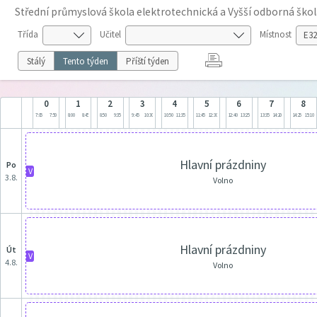
Střední průmyslová škola elektrotechnická a Vyšší odborná škol
Třída
Učitel
Místnost
Stálý
Tento týden
Příští týden
0
1
2
3
4
5
6
7
8
7:05
7:50
8:00
8:45
8:50
9:35
9:45
10:30
10:50
11:35
11:45
12:30
12:40
13:25
13:35
14:20
14:25
15:10
Hlavní prázdniny
po
V
3.8.
Volno
Hlavní prázdniny
út
V
4.8.
Volno