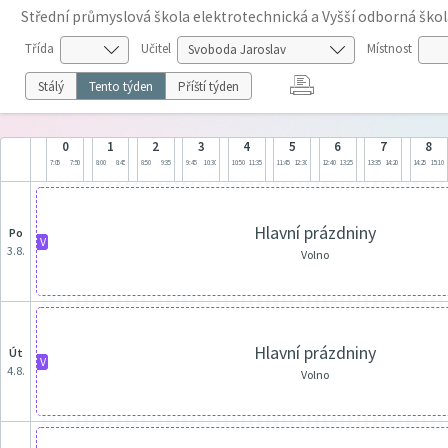
Střední průmyslová škola elektrotechnická a Vyšší odborná škol
Třída
Učitel
Místnost
Stálý
Tento týden
Příští týden
0
1
2
3
4
5
6
7
8
7:05
7:50
8:00
8:45
8:50
9:35
9:45
10:30
10:50
11:35
11:45
12:30
12:40
13:25
13:35
14:20
14:25
15:10
Hlavní prázdniny
po
V
3.8.
Volno
Hlavní prázdniny
út
V
4.8.
Volno