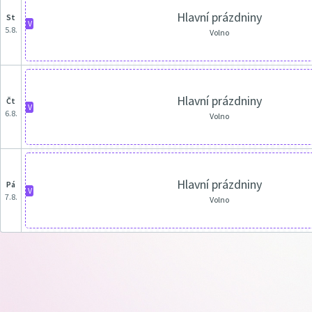
Hlavní prázdniny
st
V
5.8.
Volno
Hlavní prázdniny
čt
V
6.8.
Volno
Hlavní prázdniny
pá
V
7.8.
Volno