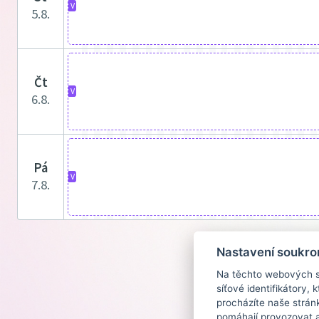
V
5.8.
čt
V
6.8.
pá
V
7.8.
Nastavení soukro
Na těchto webových st
síťové identifikátory,
procházíte naše strán
pomáhají provozovat a 