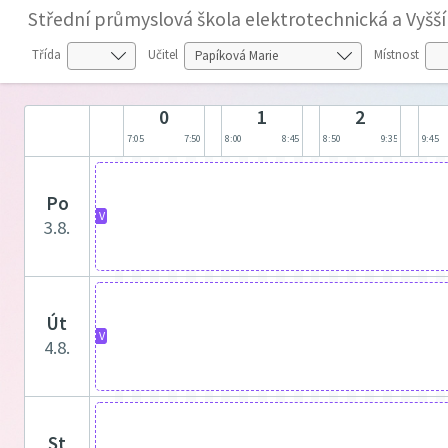
Střední průmyslová škola elektrotechnická a Vyšš
Třída
Učitel
Místnost
0
1
2
7:05
7:50
8:00
8:45
8:50
9:35
9:45
po
V
3.8.
út
V
4.8.
st