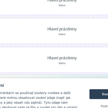
Volno
Hlavní prázdniny
Volno
Hlavní prázdniny
Volno
mí
ránkách se používají soubory cookies a další
Sou
 které mohou obsahovat osobní údaje (např. jak
ky a jaký obsah vás zajímá). Tyto údaje nám
Podr
zlepšovat naše služby a vyvíjet pro Vás a ostatní