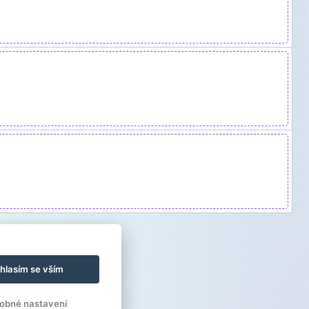
hlasím se vším
obné nastavení