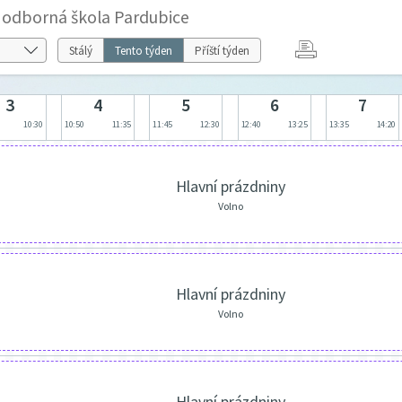
í odborná škola Pardubice
Stálý
Tento týden
Příští týden
3
4
5
6
7
10:30
10:50
11:35
11:45
12:30
12:40
13:25
13:35
14:20
Hlavní prázdniny
Volno
Hlavní prázdniny
Volno
Hlavní prázdniny