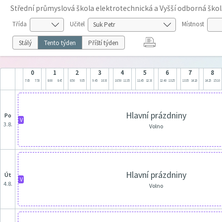
Střední průmyslová škola elektrotechnická a Vyšší odborná škol
Třída
Učitel
Místnost
Stálý
Tento týden
Příští týden
0
1
2
3
4
5
6
7
8
7:05
7:50
8:00
8:45
8:50
9:35
9:45
10:30
10:50
11:35
11:45
12:30
12:40
13:25
13:35
14:20
14:25
15:10
Hlavní prázdniny
po
V
3.8.
Volno
Hlavní prázdniny
út
V
4.8.
Volno