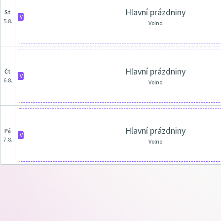
Hlavní prázdniny
st
V
5.8.
Volno
Hlavní prázdniny
čt
V
6.8.
Volno
Hlavní prázdniny
pá
V
7.8.
Volno