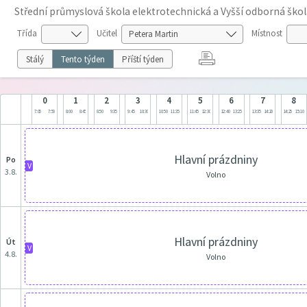
Střední průmyslová škola elektrotechnická a Vyšší odborná škol
Třída
Učitel
Místnost
Stálý
Tento týden
Příští týden
0
1
2
3
4
5
6
7
8
7:05
7:50
8:00
8:45
8:50
9:35
9:45
10:30
10:50
11:35
11:45
12:30
12:40
13:25
13:35
14:20
14:25
15:10
Hlavní prázdniny
po
V
3.8.
Volno
Hlavní prázdniny
út
V
4.8.
Volno