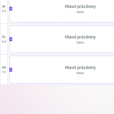
Hlavní prázdniny
st
V
5.8.
Volno
Hlavní prázdniny
čt
V
6.8.
Volno
Hlavní prázdniny
pá
V
7.8.
Volno