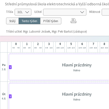
Střední průmyslová škola elektrotechnická a Vyšší odborná škol
Třída
Učitel
Místnost
Stálý
Tento týden
Příští týden
Třídní učitel: Mgr. Lubomír Jirásek, Mgr. Petr Bartoš (zástupce)
0
1
2
3
4
5
6
7
8
7:05
7:50
8:00
8:45
8:50
9:35
9:45
10:30
10:50
11:35
11:45
12:30
12:40
13:25
13:35
14:20
14:25
15:10
Hlavní prázdniny
po
V
3.8.
Volno
Hlavní prázdniny
út
V
4.8.
Volno