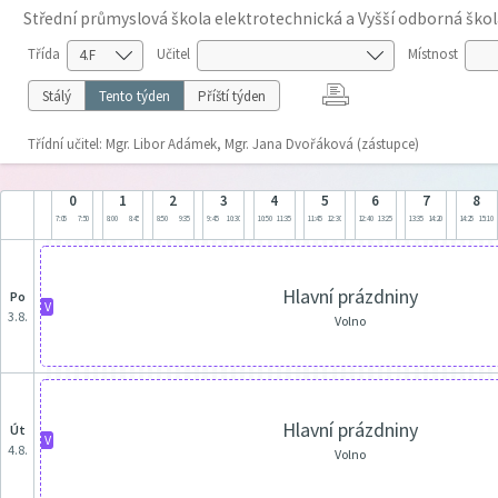
Střední průmyslová škola elektrotechnická a Vyšší odborná škol
Třída
Učitel
Místnost
Stálý
Tento týden
Příští týden
Třídní učitel: Mgr. Libor Adámek, Mgr. Jana Dvořáková (zástupce)
0
1
2
3
4
5
6
7
8
7:05
7:50
8:00
8:45
8:50
9:35
9:45
10:30
10:50
11:35
11:45
12:30
12:40
13:25
13:35
14:20
14:25
15:10
Hlavní prázdniny
po
V
3.8.
Volno
Hlavní prázdniny
út
V
4.8.
Volno